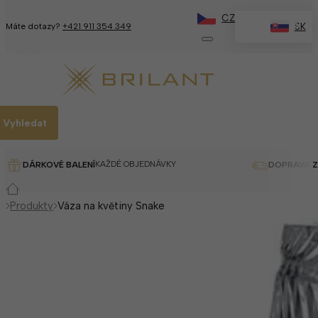
CZ
✕
SK
Máte dotazy?
+421 911 354 349
Vyhledat
KAŽDÉ OBJEDNÁVKY
DÁRKOVÉ BALENÍ
DOPRAVA 
Produkty
Váza na květiny Snake