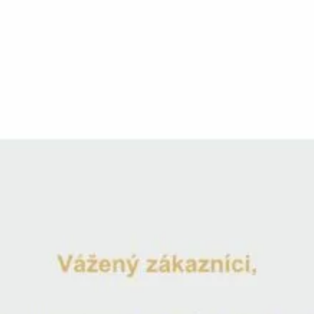
Váza na květiny Snake
Katalogové číslo:
VA3254
Broušená Váza
Na skladě
Odeslání 1-2 pracovní dny
-
+