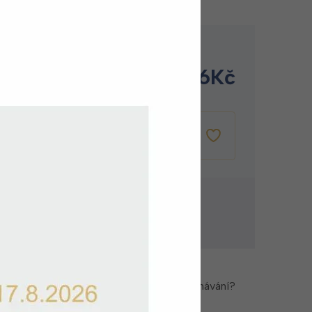
dě
816
Kč
 1-2 pracovní dny
PŘIDAT DO
KOŠÍKU
ování zdarma
a zdarma při nákupu nad 1500 Kč
azy nebo potřebujete pomoc při objednávání?
Kontaktujte zákaznický servis