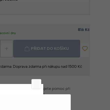
816
Kč
racovní dny
+
PŘIDAT DO KOŠÍKU
 zdarma
Doprava zdarma při nákupu nad 1500 Kč
áte dotazy nebo potřebujete pomoc při
objednávání?
Kontaktujte zákaznický servis