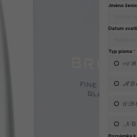
Jméno ženi
Datum svat
Typ písma
*
Poznámka k