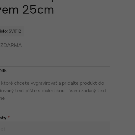
vem 25cm
slo:
SV0112
í ZDARMA
NIE
 ktoré chcete vygravírovať a pridajte produkt do
dovaný text píšte s diakritikou - Vami zadaný text
eme
sty
*