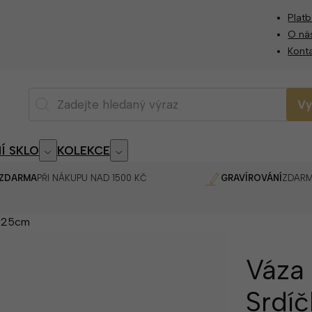
Platb
O ná
Kont
Vy
Í SKLO
KOLEKCE
 ZDARMA
PŘI NÁKUPU NAD 1500 KČ
GRAVÍROVÁNÍ
ZDAR
m 25cm
Váza 
Srdíč