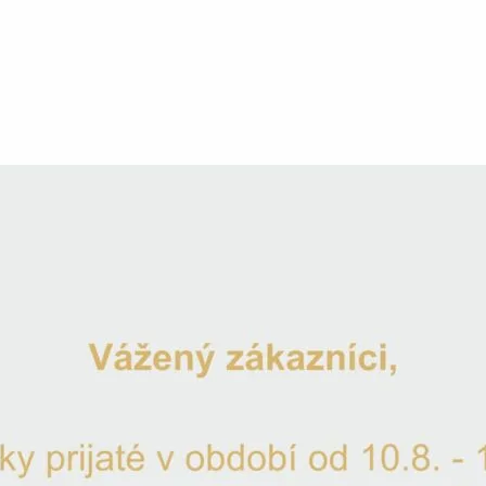
Na skla
Odeslání
Gravír
Doprav
Máte dot