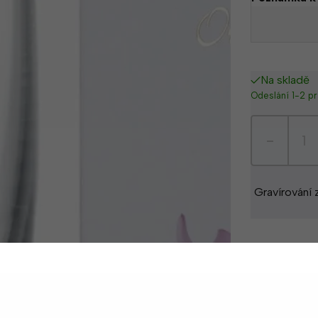
Na skladě
Odeslání 1-2 p
-
Gravírování
M