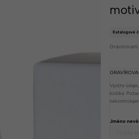
moti
Katalogové čí
Gravírovan
GRAVÍROVA
Vpíšte údaje,
košíka. Poža
nekontroluj
Jméno nevě