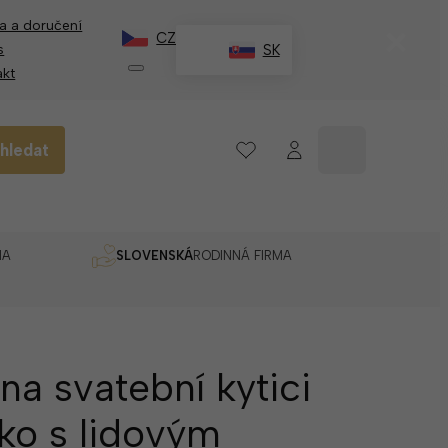
a a doručení
✕
CZ
s
SK
akt
hledat
MA
SLOVENSKÁ
RODINNÁ FIRMA
na svatební kytici
ko s lidovým