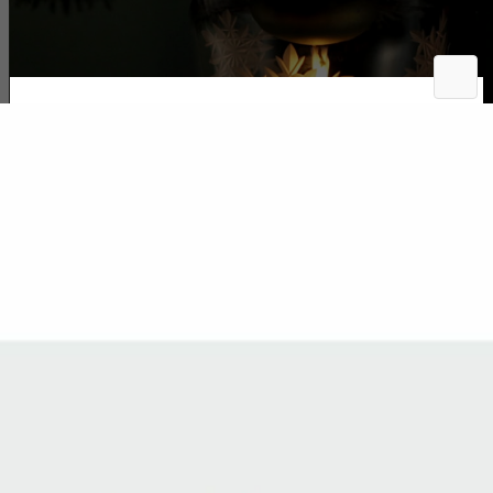
Svícen Snowflake 390ml
Katalogové číslo:
KS3222
Vánoční svícen
Na skladě
Odeslání 1-2 pracovní dny
-
+