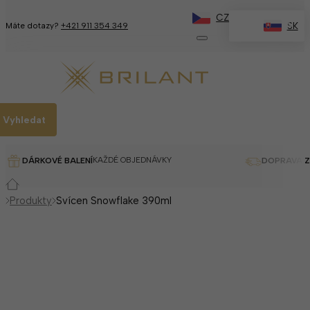
CZ
✕
SK
Máte dotazy?
+421 911 354 349
Vyhledat
KAŽDÉ OBJEDNÁVKY
DÁRKOVÉ BALENÍ
DOPRAVA 
Produkty
Svícen Snowflake 390ml