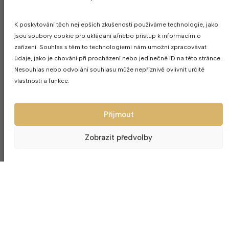
K poskytování těch nejlepších zkušeností používáme technologie, jako
MOHLO BY SE VÁM LÍBIT
jsou soubory cookie pro ukládání a/nebo přístup k informacím o
zařízení. Souhlas s těmito technologiemi nám umožní zpracovávat
údaje, jako je chování při procházení nebo jedinečné ID na této stránce.
Nesouhlas nebo odvolání souhlasu může nepříznivě ovlivnit určité
vlastnosti a funkce.
Přijmout
Zobrazit předvolby