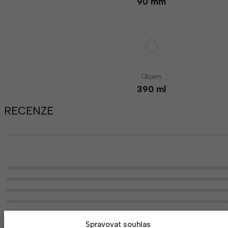
90 mm
Objem
390 ml
RECENZE
Spravovat souhlas