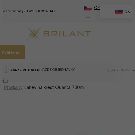
CZ
✕
SK
Máte dotazy?
+421 911 354 349
Vyhledat
KAŽDÉ OBJEDNÁVKY
DÁRKOVÉ BALENÍ
DOPRAVA 
Produkty
Láhev na křest Quanta 700ml