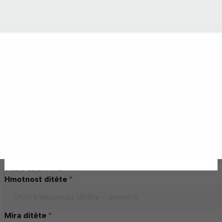
Gravírovaní ZDARMA
GRAVÍROVANÍ
Vepište údaje, které chcete vygravírovat a přidejte produkt 
Jméno dítěte
*
Datum křtu
*
Vložte datum křtu
Hmotnost dítěte
*
Míra dítěte
*