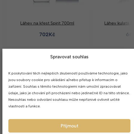
Láhev na křest Spirit 700ml
Láhev kulatá S
702
Kč
66
Spravovat souhlas
K poskytování těch nejlepších zkušeností používáme technologie, jako
Firma s
dlo
jsou soubory cookie pro ukládání a/nebo přístup k informacím o
zařízení. Souhlas s těmito technologiemi nám umožní zpracovávat
údaje, jako je chování při procházení nebo jedinečné ID na této stránce.
Nesouhlas nebo odvolání souhlasu může nepříznivě ovlivnit určité
vlastnosti a funkce.
Přijmout