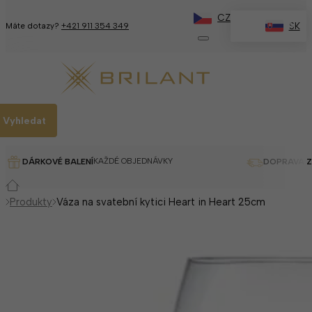
CZ
✕
SK
Máte dotazy?
+421 911 354 349
Vyhledat
KAŽDÉ OBJEDNÁVKY
DÁRKOVÉ BALENÍ
DOPRAVA 
Produkty
Váza na svatební kytici Heart in Heart 25cm