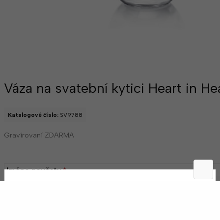
Váza na svatební kytici Heart in H
Katalogové číslo:
SV9788
Gravírovaní ZDARMA
Jméno nevěsty
*
Jméno ženicha
*