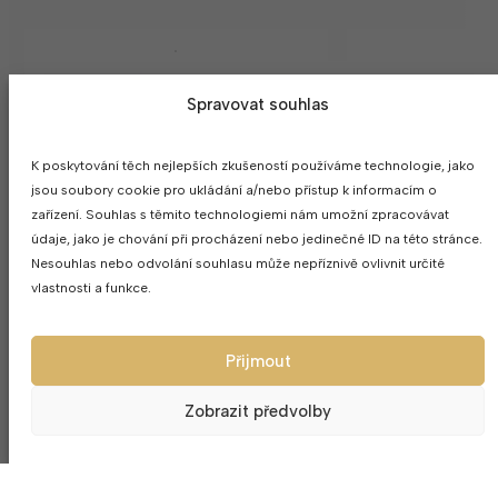
Spravovat souhlas
K poskytování těch nejlepších zkušeností používáme technologie, jako
jsou soubory cookie pro ukládání a/nebo přístup k informacím o
zařízení. Souhlas s těmito technologiemi nám umožní zpracovávat
údaje, jako je chování při procházení nebo jedinečné ID na této stránce.
Nesouhlas nebo odvolání souhlasu může nepříznivě ovlivnit určité
vlastnosti a funkce.
Přijmout
Zobrazit předvolby
Váza na květin
Láhev na křest Spirit 700ml
2
702
Kč
76