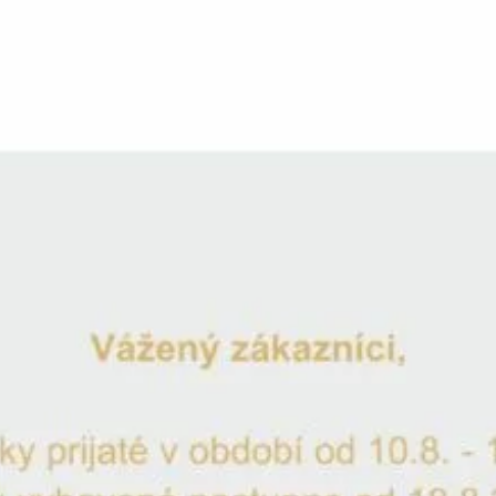
Datum svatby
*
Typ písma
*
Ukázka
Ukázka
Ukázka
Ukázka
Poznámka k produktu