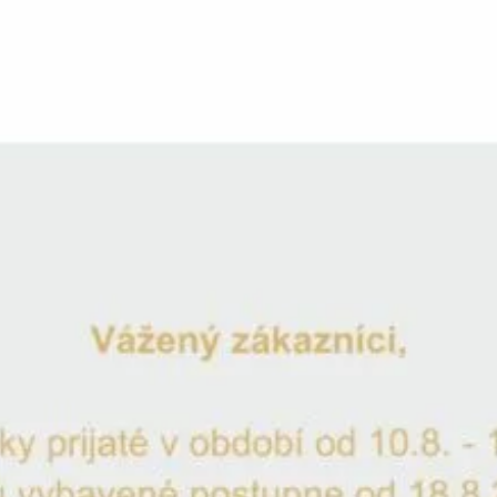
Sklenice na whisky 4ks Yellowston
Katalogové číslo:
YS0001
Objevte dokonalost každého doušku s našimi broušenými Yellowst
požitek pro pravé milovníky whiskey či burbonu. Vhodné pro speci
ve skutečný rituál. Jejich jedinečný design zdůrazňuje…
Na skladě
Odeslání 1-2 pracovní dny
-
+