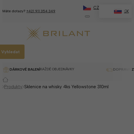
CZ
✕
SK
Máte dotazy?
+421 911 354 349
Vyhledat
KAŽDÉ OBJEDNÁVKY
DÁRKOVÉ BALENÍ
DOPRAVA 
Produkty
Sklenice na whisky 4ks Yellowstone 310ml