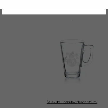
319
Kč
Šálek 1ks Sněhulák Neron 250ml