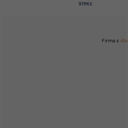
319
Kč
Firma s
dlo