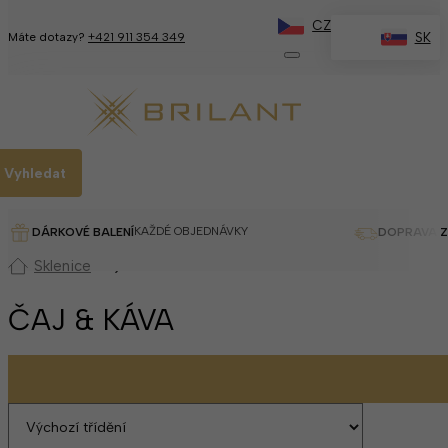
CZ
SK
Máte dotazy?
+421 911 354 349
Vyhledat
KAŽDÉ OBJEDNÁVKY
DÁRKOVÉ BALENÍ
DOPRAVA 
Čaj & Káva
Sklenice
ČAJ & KÁVA