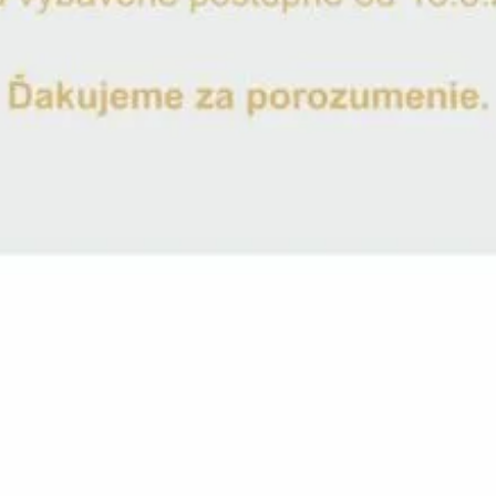
Šálek 1ks Love Heart Neron 250ml