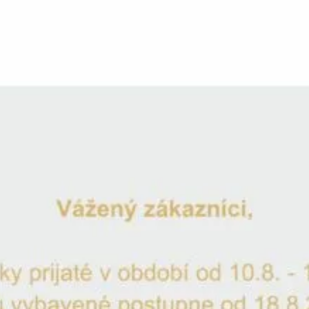
Šálek 1ks Love Heart Moly 250ml
319
Kč