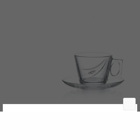
Broušený šálek 1ks Neron Lungo 205ml
370
Kč