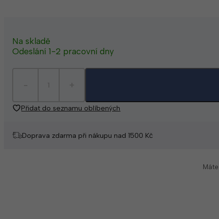
Na skladě
Odeslání 1-2 pracovní dny
Přidat do seznamu oblíbených
Doprava zdarma při nákupu nad 1500 Kč
Máte