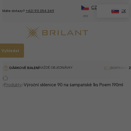
CZ
✕
SK
Máte dotazy?
+421 911 354 349
Vyhledat
KAŽDÉ OBJEDNÁVKY
DÁRKOVÉ BALENÍ
DOPRAVA 
Produkty
Výroční sklenice 90 na šampaňské 1ks Poem 190ml