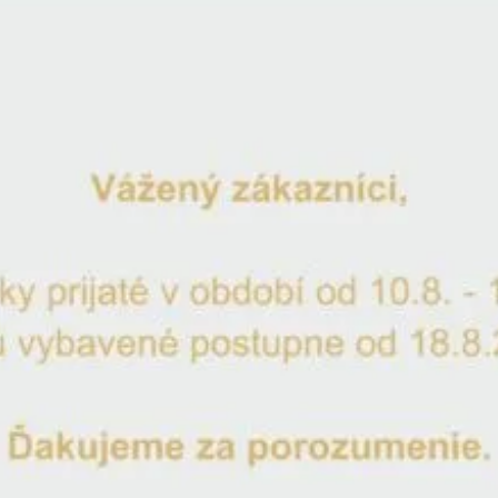
Výroční sklenice 90 na šampaňské
Katalogové číslo:
POE6044190-90
Život je plný důležitých milníků, které si zaslouží srdečné blah