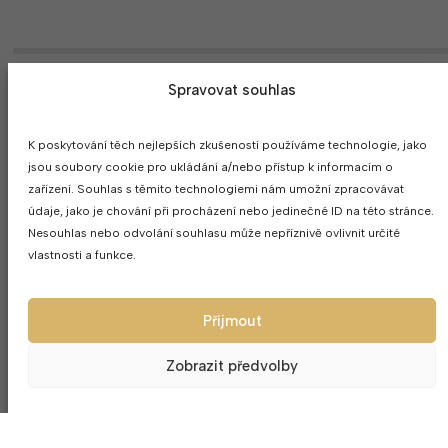
Spravovat souhlas
K poskytování těch nejlepších zkušeností používáme technologie, jako
jsou soubory cookie pro ukládání a/nebo přístup k informacím o
zařízení. Souhlas s těmito technologiemi nám umožní zpracovávat
údaje, jako je chování při procházení nebo jedinečné ID na této stránce.
MOHLO BY SE VÁM LÍBIT
Nesouhlas nebo odvolání souhlasu může nepříznivě ovlivnit určité
vlastnosti a funkce.
Přijmout
Zobrazit předvolby