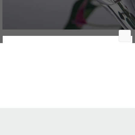
Mistic svatební sklenice s gravíro
Katalogové číslo:
MI1001
Svatební kalichy na šumivá vína 2ks
Na skladě
Odeslání 1-2 pracovní dny
-
+