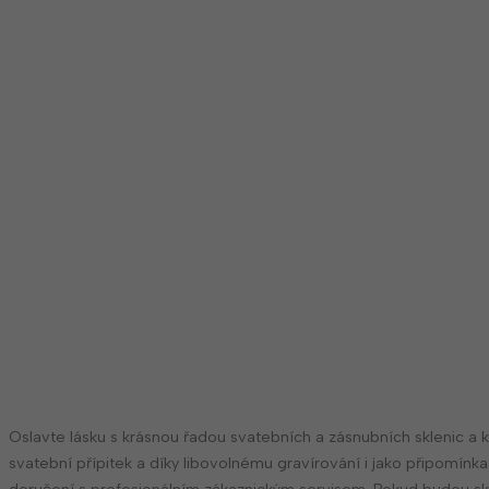
Oslavte lásku s krásnou řadou svatebních a zásnubních sklenic a ka
svatební přípitek a díky libovolnému gravírování i jako připomí
doručení s profesionálním zákaznickým servisem. Pokud budou sk