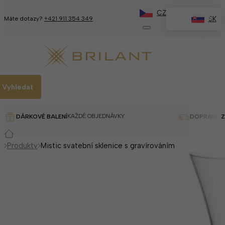
CZ
✕
SK
Máte dotazy?
+421 911 354 349
Vyhledat
KAŽDÉ OBJEDNÁVKY
DÁRKOVÉ BALENÍ
DOPRAVA 
Produkty
Mistic svatební sklenice s gravírováním