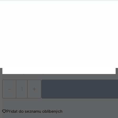
Ukázka
Ukázka
Ukázka
Poznámka k produktu
Na skladě
Odeslání 1-2 pracovní dny
-
+
Přidat do seznamu oblíbených