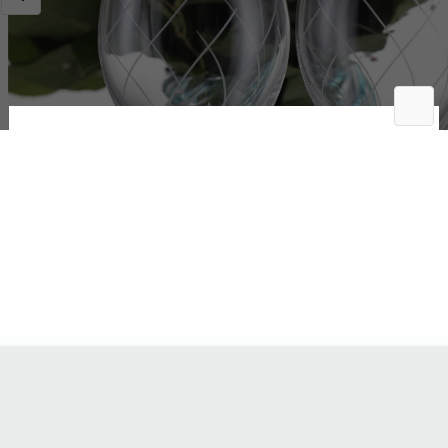
Svatební sklenice na prosecco 2k
Katalogové číslo:
SV1393