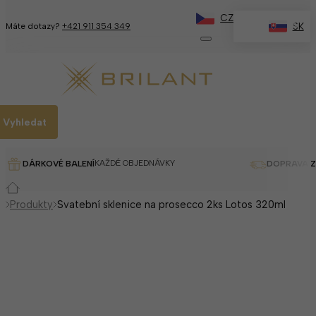
CZ
✕
SK
Máte dotazy?
+421 911 354 349
Vyhledat
KAŽDÉ OBJEDNÁVKY
DÁRKOVÉ BALENÍ
DOPRAVA 
Produkty
Svatební sklenice na prosecco 2ks Lotos 320ml