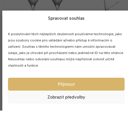
Spravovat souhlas
K poskytování těch nejlepších zkušeností používáme technologie, jako
jsou soubory cookie pro ukládání a/nebo přístup k informacím o
zařízení. Souhlas s těmito technologiemi nám umožní zpracovávat
údaje, jako je chování při procházení nebo jedinečné ID na této stránce.
Svatební sklenice na šampanksé
Váza na svatebn
Nesouhlas nebo odvolání souhlasu může nepříznivě ovlivnit určité
2ks Grace 210ml
konic
vlastnosti a funkce.
842
Kč
76
Přijmout
Zobrazit předvolby
Firma s
dlo