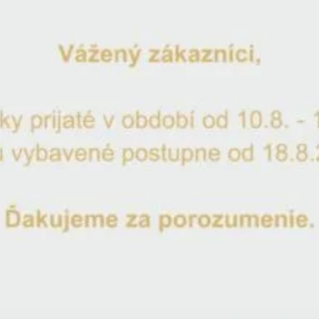
Gravírovaní ZDARMA
Jméno nevěsty
*
Jméno ženicha
*
Datum svatby
*
Umístění data svatby
*
Datum svatby pod jméno
Datum svatby na podstavu kalicha
Typ písma
*
Ukázka