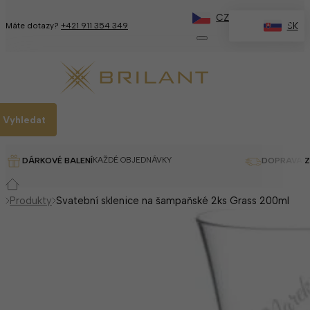
CZ
✕
SK
Máte dotazy?
+421 911 354 349
Vyhledat
KAŽDÉ OBJEDNÁVKY
DÁRKOVÉ BALENÍ
DOPRAVA 
Produkty
Svatební sklenice na šampaňské 2ks Grass 200ml