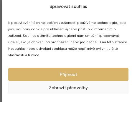
Spravovat souhlas
Dana Borodáčová
29. února 2024
Nádherné
K poskytování těch nejlepších zkušeností používáme technologie, jako
jsou soubory cookie pro ukládání a/nebo přístup k informacím o
zařízení. Souhlas s těmito technologiemi nám umožní zpracovávat
MOHLO BY SE VÁM LÍBIT
údaje, jako je chování při procházení nebo jedinečné ID na této stránce.
Nesouhlas nebo odvolání souhlasu může nepříznivě ovlivnit určité
vlastnosti a funkce.
Přijmout
Zobrazit předvolby