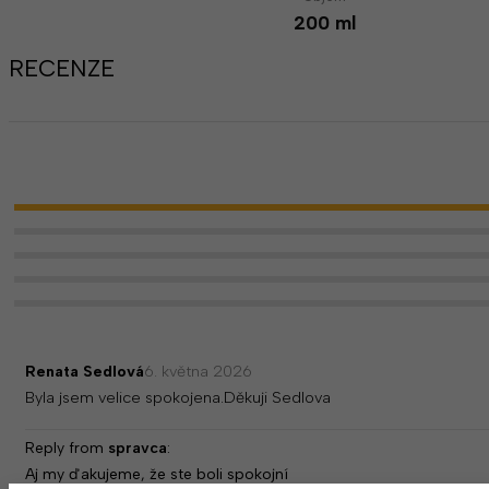
200 ml
RECENZE
Renata Sedlová
6. května 2026
Byla jsem velice spokojena.Děkuji Sedlova
Reply from
spravca
:
Aj my ďakujeme, že ste boli spokojní