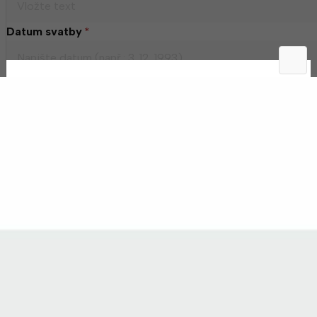
Datum svatby
*
Umístění data svatby
*
Datum svatby pod jméno
Datum svatby na podstavu kalicha
Typ písma
*
Ukázka
Ukázka
Ukázka
Ukázka
Poznámka k produktu