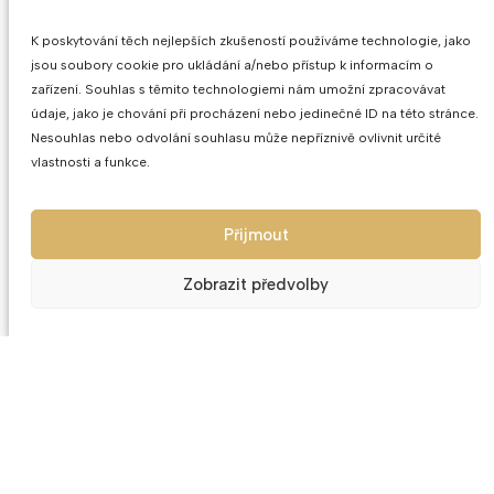
K poskytování těch nejlepších zkušeností používáme technologie, jako
jsou soubory cookie pro ukládání a/nebo přístup k informacím o
zařízení. Souhlas s těmito technologiemi nám umožní zpracovávat
údaje, jako je chování při procházení nebo jedinečné ID na této stránce.
Nesouhlas nebo odvolání souhlasu může nepříznivě ovlivnit určité
vlastnosti a funkce.
Přijmout
Zobrazit předvolby
Výroční sklenice 20 na červené
Výroční sklenic
víno 1ks Falling Star 470ml
1ks As
459
Kč
44