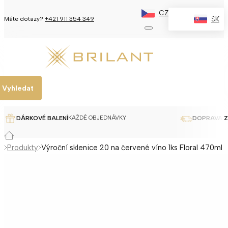
CZ
✕
SK
Máte dotazy?
+421 911 354 349
Vyhledat
KAŽDÉ OBJEDNÁVKY
DÁRKOVÉ BALENÍ
DOPRAVA 
Produkty
Výroční sklenice 20 na červené víno 1ks Floral 470ml