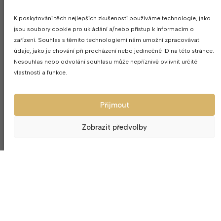
K poskytování těch nejlepších zkušeností používáme technologie, jako
jsou soubory cookie pro ukládání a/nebo přístup k informacím o
zařízení. Souhlas s těmito technologiemi nám umožní zpracovávat
údaje, jako je chování při procházení nebo jedinečné ID na této stránce.
Nesouhlas nebo odvolání souhlasu může nepříznivě ovlivnit určité
vlastnosti a funkce.
Přijmout
Zobrazit předvolby
Výroční sklenice 40 na šampaňské
Výroční skleni
1ks Asio 180ml
víno 1ks Fall
447
Kč
45