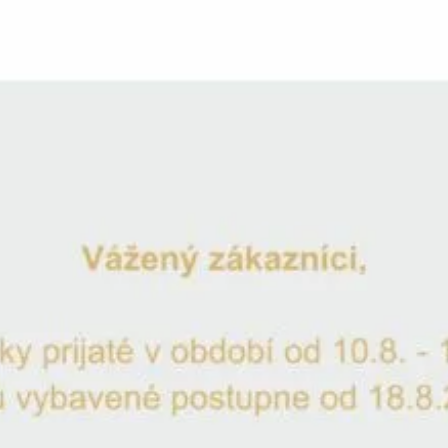
Výroční sklenice 18 na červené vín
Katalogové číslo:
VP1018
Gravírovaní ZDARMA
Na skladě
Odeslání 1-2 pracovní dny
-
+
Přidat do seznamu oblíbených