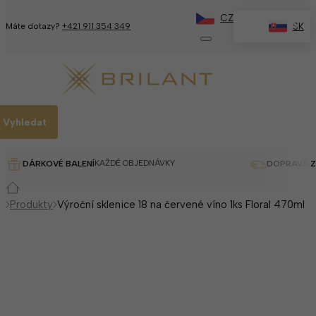
CZ
✕
SK
Máte dotazy?
+421 911 354 349
Vyhledat
KAŽDÉ OBJEDNÁVKY
DÁRKOVÉ BALENÍ
DOPRAVA 
Produkty
Výroční sklenice 18 na červené víno 1ks Floral 470ml